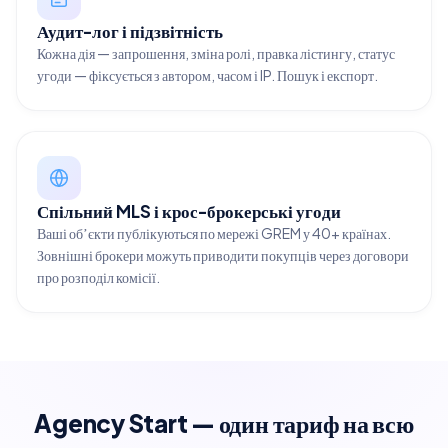
Аудит-лог і підзвітність
Кожна дія — запрошення, зміна ролі, правка лістингу, статус
угоди — фіксується з автором, часом і IP. Пошук і експорт.
Спільний MLS і крос-брокерські угоди
Ваші обʼєкти публікуються по мережі GREM у 40+ країнах.
Зовнішні брокери можуть приводити покупців через договори
про розподіл комісії.
Agency Start — один тариф на всю