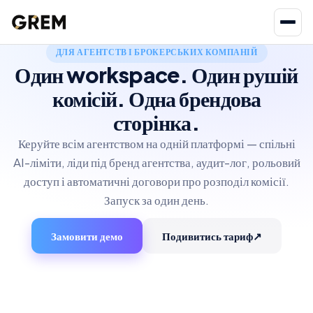
ДЛЯ АГЕНТСТВ І БРОКЕРСЬКИХ КОМПАНІЙ
Один workspace. Один рушій
комісій. Одна брендова
сторінка.
Керуйте всім агентством на одній платформі — спільні
AI-ліміти, ліди під бренд агентства, аудит-лог, рольовий
доступ і автоматичні договори про розподіл комісії.
Запуск за один день.
Замовити демо
Подивитись тариф
↗