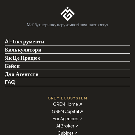
Майбутнє ринку нерухомості починається тут
AI-Інструменти
Калькулятори
Як Це Працює
Кейси
Для Агентств
FAQ
GREM ECOSYSTEM
GREM Home
↗
GREM Capital
↗
For Agencies
↗
AI Broker
↗
Cabinet
↗