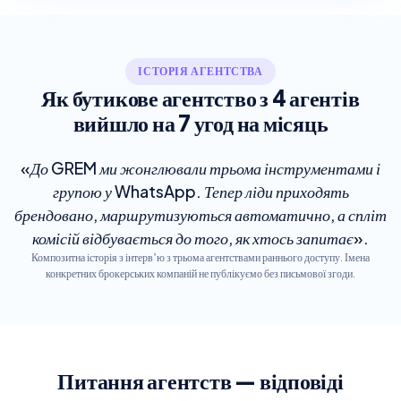
ІСТОРІЯ АГЕНТСТВА
Як бутикове агентство з 4 агентів
вийшло на 7 угод на місяць
«До GREM ми жонглювали трьома інструментами і
групою у WhatsApp. Тепер ліди приходять
брендовано, маршрутизуються автоматично, а спліт
комісій відбувається до того, як хтось запитає».
Композитна історія з інтервʼю з трьома агентствами раннього доступу. Імена
конкретних брокерських компаній не публікуємо без письмової згоди.
Питання агентств — відповіді