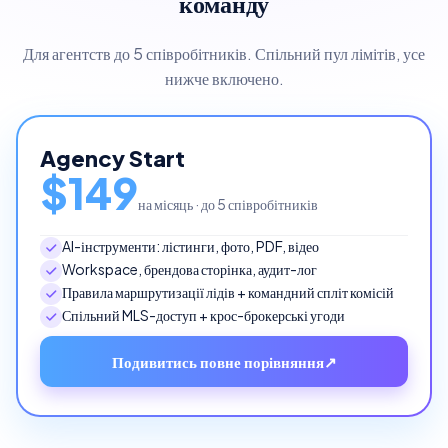
команду
Для агентств до 5 співробітників. Спільний пул лімітів, усе
нижче включено.
Agency Start
$149
на місяць · до 5 співробітників
AI-інструменти: лістинги, фото, PDF, відео
Workspace, брендова сторінка, аудит-лог
Правила маршрутизації лідів + командний спліт комісій
Спільний MLS-доступ + крос-брокерські угоди
Подивитись повне порівняння
↗