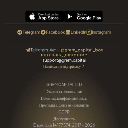
Download on the
Get it on
App Store
Google Play
Telegram
Facebook
LinkedIn
Instagram
Telegram-бот
—
@grem_capital_bot
ПОТРІБНА ДОПОМОГА?
support@grem.capital
Написати в підтримку
↗
GREM CAPITAL LTD
Умови та положення
Політика конфіденційності
Протидія відмиванню коштів
GDPR
Доступність
ID компанії 14177574, 2017 - 2026