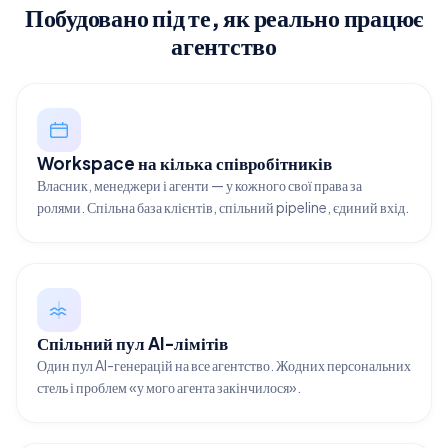
Побудовано під те, як реально працює
агентство
Workspace на кілька співробітників
Власник, менеджери і агенти — у кожного свої права за
ролями. Спільна база клієнтів, спільний pipeline, єдиний вхід.
Спільний пул AI-лімітів
Один пул AI-генерацій на все агентство. Жодних персональних
стель і проблем «у мого агента закінчилося».