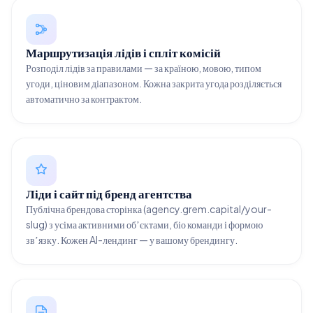
Маршрутизація лідів і спліт комісій
Розподіл лідів за правилами — за країною, мовою, типом
угоди, ціновим діапазоном. Кожна закрита угода розділяється
автоматично за контрактом.
Ліди і сайт під бренд агентства
Публічна брендова сторінка (agency.grem.capital/your-
slug) з усіма активними обʼєктами, біо команди і формою
звʼязку. Кожен AI-лендинг — у вашому брендингу.