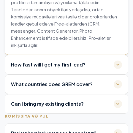
profilinizi tamamlayın və yoxlama tələb edin.
Təsdiqdən sonra obyektləri yerləşdirə, ortaq
komissiya müqavilələri vasitəsilə digər brokerlərdən
leadlər qəbul edə və Free-alətlərdən (CRM,
messenger, Content Generator, Photo
Enhancement) istifadə edə bilərsiniz. Pro-alətlər
inkişafla açılır.
How fast will I get my first lead?
What countries does GREM cover?
Can I bring my existing clients?
KOMISSIYA VƏ PUL