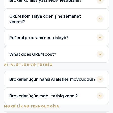
Broker komissiyası necə hesablanır?
GREM komissiya ödənişinə zəmanət
verirmi?
Referal proqramı necə işləyir?
What does GREM cost?
AI-ALƏTLƏR VƏ TƏTBIQ
Brokerlər üçün hansı AI alətləri mövcuddur?
Brokerlər üçün mobil tətbiq varmı?
MƏXFILIK VƏ TEXNOLOGIYA