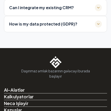
Can I integrate my existing CRM?
How is my data protected (GDPR)?
Daşınmaz əmlak bazarının gələcəyi burada
başlayır
AI-Alətlər
Kalkulyatorlar
Necə Işləyir
Kazuslar