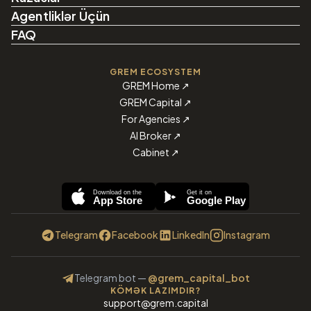
Agentliklər Üçün
FAQ
GREM ECOSYSTEM
GREM Home
↗
GREM Capital
↗
For Agencies
↗
AI Broker
↗
Cabinet
↗
Download on the
Get it on
App Store
Google Play
Telegram
Facebook
LinkedIn
Instagram
Telegram bot
—
@grem_capital_bot
KÖMƏK LAZIMDIR?
support@grem.capital