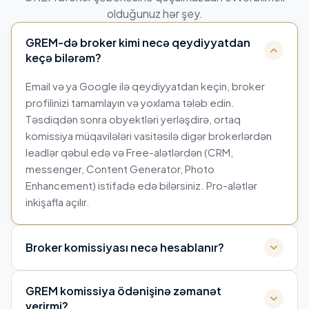
olduğunuz hər şey.
GREM-də broker kimi necə qeydiyyatdan
keçə bilərəm?
Email və ya Google ilə qeydiyyatdan keçin, broker
profilinizi tamamlayın və yoxlama tələb edin.
Təsdiqdən sonra obyektləri yerləşdirə, ortaq
komissiya müqavilələri vasitəsilə digər brokerlərdən
leadlər qəbul edə və Free-alətlərdən (CRM,
messenger, Content Generator, Photo
Enhancement) istifadə edə bilərsiniz. Pro-alətlər
inkişafla açılır.
Broker komissiyası necə hesablanır?
GREM komissiya ödənişinə zəmanət
verirmi?