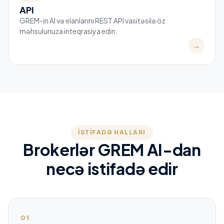
API
GREM-in AI və elanlarını REST API vasitəsilə öz
məhsulunuza inteqrasiya edin.
→
İSTIFADƏ HALLARI
Brokerlər GREM AI-dan
necə istifadə edir
01