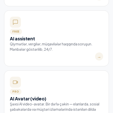
FREE
AI assistent
Qiymətlər, vergilər, müqavilələr haqqında soruşun.
Mənbələr göstərilib, 24/7.
→
PRO
AI Avatar (video)
Şəxsi AI video-avatar. Bir dəfə çəkin — elanlarda, sosial
şəbəkələrdə və müştəri izləmələrində istənilən dildə