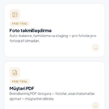
FREE TRIAL
Foto təkmilləşdirmə
Auto-balance, təmizləmə və staging — pro fotolar pro
fotoqraf olmadan.
→
FREE TRIAL
Müştəri PDF
Brendlənmiş PDF-broşura — fotolar, əsas məlumatlar,
qiymət — müştərinin dilində.
→