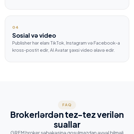
04
Sosial və video
Publisher hər elanı TikTok, Instagram və Facebook-a
kross-postit edir, AI Avatar şəxsi video əlavə edir.
FAQ
Brokerlərdən tez-tez verilən
suallar
GREM broker şəbəkəsinə qoşulmazdan əvvəl bilməli