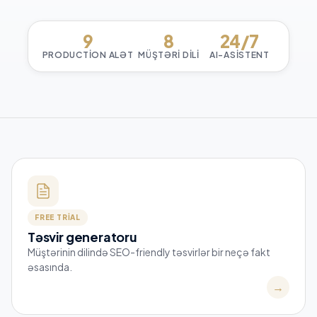
9
8
24/7
PRODUCTION ALƏT
MÜŞTƏRI DILI
AI-ASISTENT
GREM Broker CRM daxilində AI — e
FREE TRIAL
Təsvir generatoru
Müştərinin dilində SEO-friendly təsvirlər bir neçə fakt
əsasında.
→