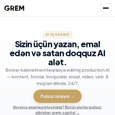
AI IŞ SAHƏSI
Sizin üçün yazan, emal
edən və satan doqquz AI
alət.
Broker kabinetinə inteqrasiya edilmiş production AI
— kontent, fotolar, broşuralar, sosial, video, veb. 8
müştəri dilində, 24/7.
Pulsuz sınayın
→
Əvvəlcə sınamaq istəyirsiniz? Bütün alətlər pulsuz:
aibroker.grem.capital
→