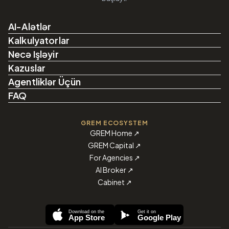
AI-Alətlər
Kalkulyatorlar
Necə Işləyir
Kazuslar
Agentliklər Üçün
FAQ
GREM ECOSYSTEM
GREM Home
↗
GREM Capital
↗
For Agencies
↗
AI Broker
↗
Cabinet
↗
Download on the
Get it on
App Store
Google Play