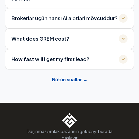
Brokerlər üçün hansı AI alətləri mövcuddur?
What does GREM cost?
How fast will I get my first lead?
Bütün suallar
→
Daşınmaz əmlak bazarının gələcəyi burada
başlayır