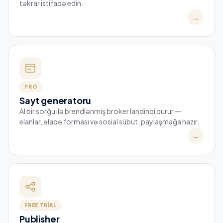
təkrar istifadə edin.
→
PRO
Sayt generatoru
AI bir sorğu ilə brendlənmiş broker landinqi qurur —
elanlar, əlaqə forması və sosial sübut, paylaşmağa hazır.
→
FREE TRIAL
Publisher