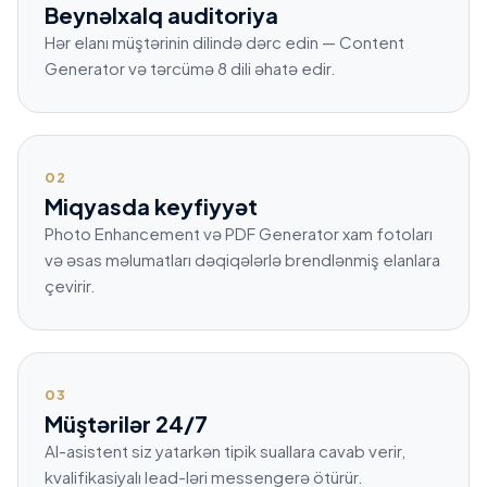
Beynəlxalq auditoriya
Hər elanı müştərinin dilində dərc edin — Content
Generator və tərcümə 8 dili əhatə edir.
02
Miqyasda keyfiyyət
Photo Enhancement və PDF Generator xam fotoları
və əsas məlumatları dəqiqələrlə brendlənmiş elanlara
çevirir.
03
Müştərilər 24/7
AI-asistent siz yatarkən tipik suallara cavab verir,
kvalifikasiyalı lead-ləri messengerə ötürür.