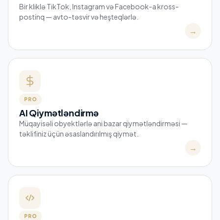
Bir kliklə TikTok, Instagram və Facebook-a kross-
postinq — avto-təsvir və heşteqlərlə.
→
PRO
AI Qiymətləndirmə
Müqayisəli obyektlərlə ani bazar qiymətləndirməsi —
təklifiniz üçün əsaslandırılmış qiymət.
→
PRO