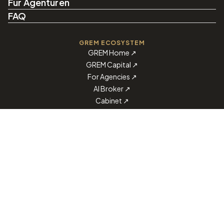
Für Agenturen
FAQ
GREM ECOSYSTEM
GREM Home
↗
GREM Capital
↗
For Agencies
↗
AI Broker
↗
Cabinet
↗
Download on the
Get it on
App Store
Google Play
Telegram
Facebook
LinkedIn
Instagram
Telegram-Bot
—
@grem_capital_bot
BRAUCHEN SIE HILFE?
support@grem.capital
Support kontaktieren
↗