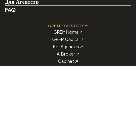
Для Агентств
FAQ
GREM ECOSYSTEM
GREM Home
↗
GREM Capital
↗
For Agencies
↗
AI Broker
↗
Cabinet
↗
Download on the
Get it on
App Store
Google Play
Telegram
Facebook
LinkedIn
Instagram
Telegram-бот
—
@grem_capital_bot
ПОТРІБНА ДОПОМОГА?
support@grem.capital
Написати в підтримку
↗