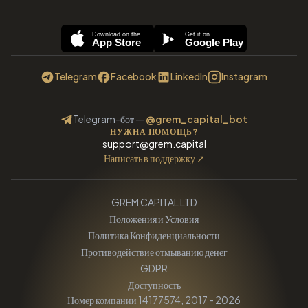
Download on the
Get it on
App Store
Google Play
Telegram
Facebook
LinkedIn
Instagram
Telegram-бот
—
@grem_capital_bot
НУЖНА ПОМОЩЬ?
support@grem.capital
Написать в поддержку
↗
GREM CAPITAL LTD
Положения и Условия
Политика Конфиденциальности
Противодействие отмыванию денег
GDPR
Доступность
Номер компании 14177574, 2017 - 2026