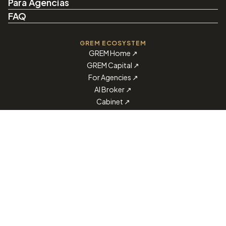
Para Agencias
FAQ
GREM ECOSYSTEM
GREM Home
↗
GREM Capital
↗
For Agencies
↗
AI Broker
↗
Cabinet
↗
Download on the
Get it on
App Store
Google Play
Telegram
Facebook
LinkedIn
Instagram
Bot de Telegram
—
@grem_capital_bot
¿NECESITA AYUDA?
support@grem.capital
Contactar con soporte
↗